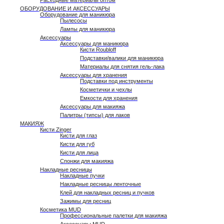
Расходные материалы оптом
ОБОРУДОВАНИЕ И АКСЕССУАРЫ
Оборудование для маникюра
Пылесосы
Лампы для маникюра
Аксессуары
Аксессуары для маникюра
Кисти Roubloff
Подставки/валики для маникюра
Материалы для снятия гель-лака
Аксессуары для хранения
Подставки под инструменты
Косметички и чехлы
Емкости для хранения
Аксессуары для макияжа
Палитры (типсы) для лаков
МАКИЯЖ
Кисти Zinger
Кисти для глаз
Кисти для губ
Кисти для лица
Спонжи для макияжа
Накладные ресницы
Накладные пучки
Накладные ресницы ленточные
Клей для накладных ресниц и пучков
Зажимы для ресниц
Косметика MUD
Профессиональные палетки для макияжа