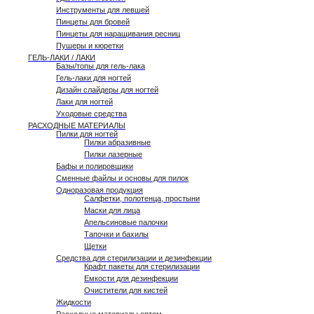
Инструменты для левшей
Пинцеты для бровей
Пинцеты для наращивания ресниц
Пушеры и кюретки
ГЕЛЬ-ЛАКИ / ЛАКИ
Базы/топы для гель-лака
Гель-лаки для ногтей
Дизайн слайдеры для ногтей
Лаки для ногтей
Уходовые средства
РАСХОДНЫЕ МАТЕРИАЛЫ
Пилки для ногтей
Пилки абразивные
Пилки лазерные
Бафы и полировщики
Сменные файлы и основы для пилок
Одноразовая продукция
Салфетки, полотенца, простыни
Маски для лица
Апельсиновые палочки
Тапочки и бахилы
Щетки
Средства для стерилизации и дезинфекции
Крафт пакеты для стерилизации
Емкости для дезинфекции
Очистители для кистей
Жидкости