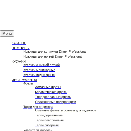
Поиск товаров
Menu
КАТАЛОГ
НОЖНИЦЫ
Ножницы для кутикулы Zinger Professional
Ножницы для ногтей Zinger Professional
КУСАЧКИ
Кусачки с низкой пяткой
Кусачки маникюрные
Кусачки педикюрные
ИНСТРУМЕНТЫ
Фрезы
Алмазные фрезы
Керамические фрезы
Твердосплавные фрезы
Силиконовые полировщики
Терки для педикюра
Сменные файлы и основы для педикюра
Терки деревянные
Терки пластиковые
Терки лазерные
Удалители мозолей