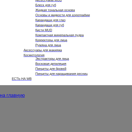
Аксессуары MUD
Блеск для губ
Жидкая тональная основа
Основы и жидкости для аэрографии
Карандаши для глаз
Карандаши для губ
Кисти MUD
Компактная минеральная пудра
Корректоры для лица
Румяна для лица
Аксессуары для макияжа
Косметология
Экстракторы для лица
Восковая депиляция
Пинцеты для бровей
Пинцеты для наращивания ресниц
ЕСТЬ НА WB
на главную