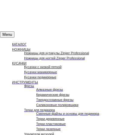
Поиск товаров
Menu
КАТАЛОГ
НОЖНИЦЫ
Ножницы для кутикулы Zinger Professional
Ножницы для ногтей Zinger Professional
КУСАЧКИ
Кусачки с низкой пяткой
Кусачки маникюрные
Кусачки педикюрные
ИНСТРУМЕНТЫ
Фрезы
Алмазные фрезы
Керамические фрезы
Твердосплавные фрезы
Силиконовые полировщики
Терки для педикюра
Сменные файлы и основы для педикюра
Терки деревянные
Терки пластиковые
Терки лазерные
Удалители мозолей