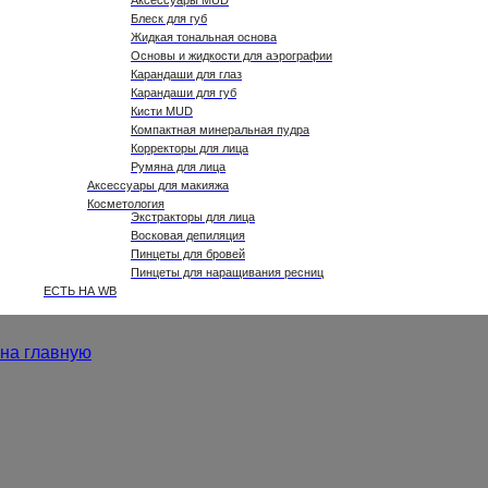
Аксессуары MUD
Блеск для губ
Жидкая тональная основа
Основы и жидкости для аэрографии
Карандаши для глаз
Карандаши для губ
Кисти MUD
Компактная минеральная пудра
Корректоры для лица
Румяна для лица
Аксессуары для макияжа
Косметология
Экстракторы для лица
Восковая депиляция
Пинцеты для бровей
Пинцеты для наращивания ресниц
ЕСТЬ НА WB
на главную