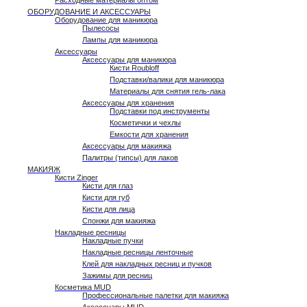
Расходные материалы оптом
ОБОРУДОВАНИЕ И АКСЕССУАРЫ
Оборудование для маникюра
Пылесосы
Лампы для маникюра
Аксессуары
Аксессуары для маникюра
Кисти Roubloff
Подставки/валики для маникюра
Материалы для снятия гель-лака
Аксессуары для хранения
Подставки под инструменты
Косметички и чехлы
Емкости для хранения
Аксессуары для макияжа
Палитры (типсы) для лаков
МАКИЯЖ
Кисти Zinger
Кисти для глаз
Кисти для губ
Кисти для лица
Спонжи для макияжа
Накладные ресницы
Накладные пучки
Накладные ресницы ленточные
Клей для накладных ресниц и пучков
Зажимы для ресниц
Косметика MUD
Профессиональные палетки для макияжа