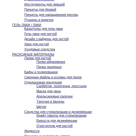
Инструменты для левшей
Пинцеты для бровей
Пинцеты для наращивания ресниц
Пушеры и кюретки
ГЕЛЬ-ЛАКИ / ЛАКИ
Базы/топы для гель-лака
Гель-лаки для ногтей
Дизайн слайдеры для ногтей
Лаки для ногтей
Уходовые средства
РАСХОДНЫЕ МАТЕРИАЛЫ
Пилки для ногтей
Пилки абразивные
Пилки лазерные
Бафы и полировщики
Сменные файлы и основы для пилок
Одноразовая продукция
Салфетки, полотенца, простыни
Маски для лица
Апельсиновые палочки
Тапочки и бахилы
Щетки
Средства для стерилизации и дезинфекции
Крафт пакеты для стерилизации
Емкости для дезинфекции
Очистители для кистей
Жидкости